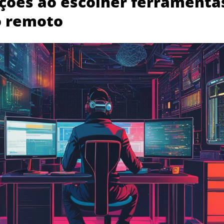
ções ao escolher ferramenta
o remoto