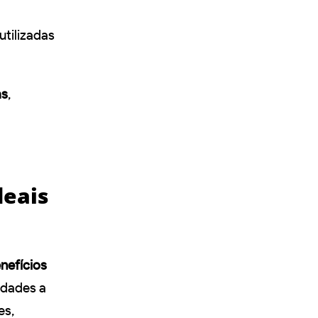
tilizadas
as
,
deais
nefícios
idades a
es,