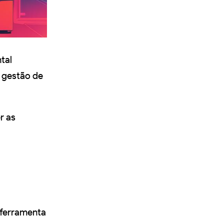
tal
, gestão de
r as
 ferramenta