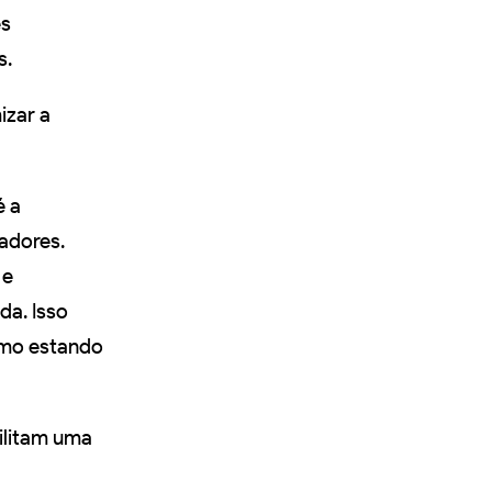
es
s.
izar a
é a
adores.
 e
da. Isso
smo estando
ilitam uma