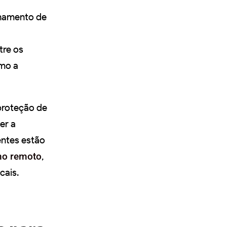
lhamento de
tre os
mo a
proteção de
er a
entes estão
ho remoto
,
cais.