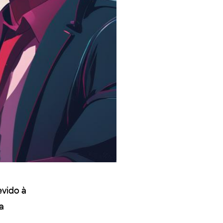
evido à
a