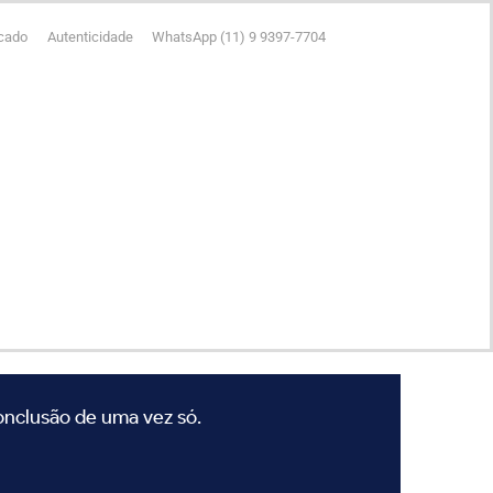
icado
Autenticidade
WhatsApp (11) 9 9397-7704
conclusão de uma vez só.