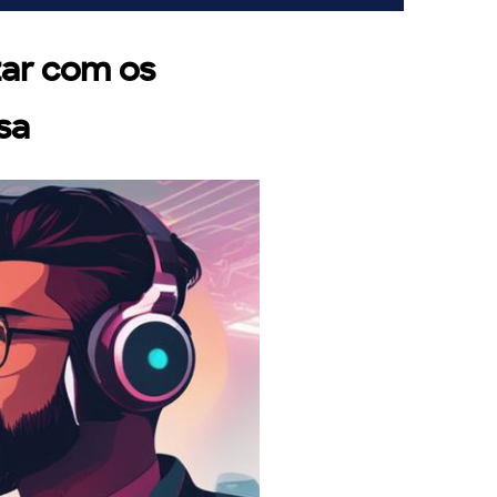
zar com os
sa