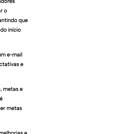
adores
r o
antindo que
do início
um e-mail
ctativas e
s, metas e
é
cer metas
melhorias e