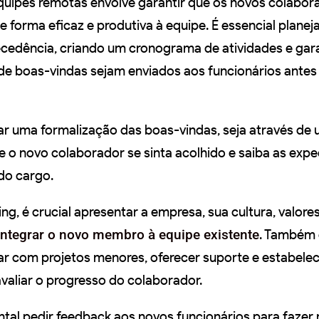
uipes remotas envolve garantir que os novos colabor
 forma eficaz e produtiva à equipe. É essencial planeja
cedência, criando um cronograma de atividades e gar
 de boas-vindas sejam enviados aos funcionários antes 
zar uma formalização das boas-vindas, seja através de 
e o novo colaborador se sinta acolhido e saiba as expe
do cargo.
g, é crucial apresentar a empresa, sua cultura, valore
integrar o novo membro à equipe existente
. Também 
r com projetos menores, oferecer suporte e estabele
valiar o progresso do colaborador.
ntal pedir feedback aos novos funcionários para fazer 