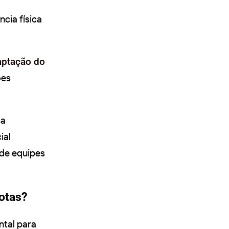
ncia física
aptação do
ões
 a
ial
de equipes
otas?
tal para