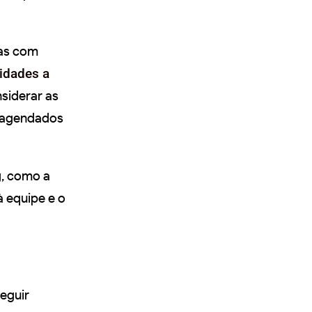
das com
idades a
siderar as
s agendados
g, como a
à equipe e o
eguir