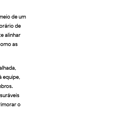
 meio de um
orário de
e alinhar
 como as
alhada,
à equipe,
mbros.
suráveis
rimorar o