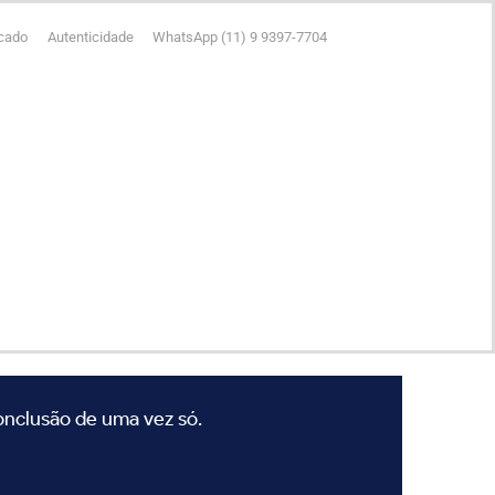
icado
Autenticidade
WhatsApp (11) 9 9397-7704
conclusão de uma vez só.