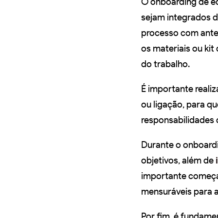
O onboarding de eq
sejam integrados de
processo com ante
os materiais ou kit
do trabalho.
É importante reali
ou ligação, para qu
responsabilidades 
Durante o onboardin
objetivos, além de
importante começa
mensuráveis para a
Por fim, é fundame