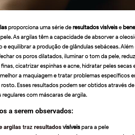
las
proporciona uma série de
resultados visíveis
e
bene
pele. As argilas têm a capacidade de absorver a oleos
lho e equilibrar a produção de glândulas sebáceas. Além 
har os poros dilatados, iluminar o tom da pele, reduz
 finas, cicatrizar espinhas e acne, hidratar peles secas 
r melhor a maquiagem e tratar problemas específicos 
o rosto. Esses resultados podem ser obtidos através de
s regulares com máscaras de argila.
tos a serem observados:
e argilas
traz
resultados
visíveis
para a pele