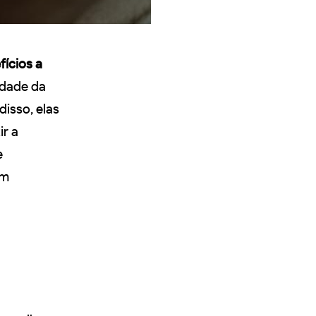
fícios a
idade da
disso, elas
ir a
e
em