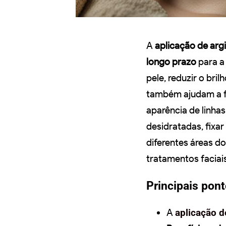
A
aplicação de argi
longo prazo
para a 
pele, reduzir o bri
também ajudam a fec
aparência de linhas
desidratadas, fixa
diferentes áreas d
tratamentos faciai
Principais pon
A
aplicação d