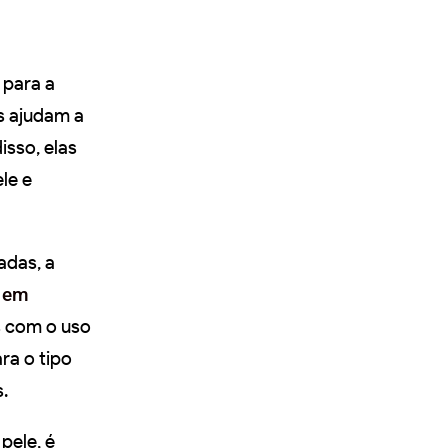
 para a
as ajudam a
isso, elas
le e
adas, a
s em
s com o uso
ra o tipo
.
pele, é