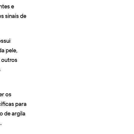
ntes e
s sinais de
ossui
a pele,
 outros
s
er os
íficas para
o de argila
.