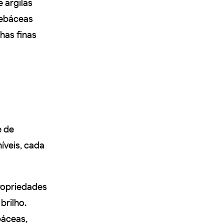
 argilas
sebáceas
has finas
e de
íveis, cada
propriedades
brilho.
báceas,