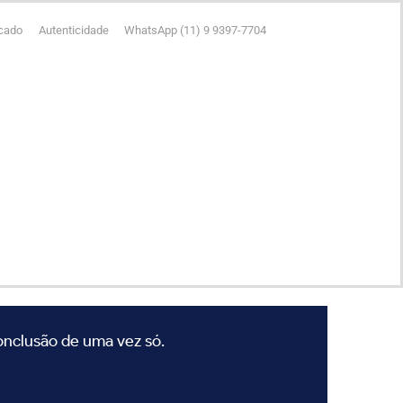
icado
Autenticidade
WhatsApp (11) 9 9397-7704
conclusão de uma vez só.