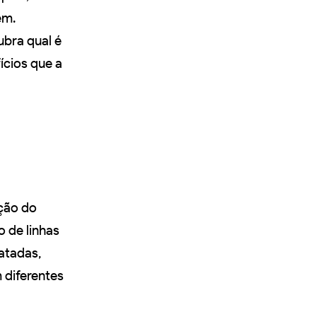
em.
bra qual é
ícios que a
ução do
o de linhas
ratadas,
 diferentes