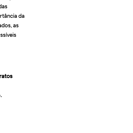
das
rtância da
ados, as
ssíveis
ratos
.