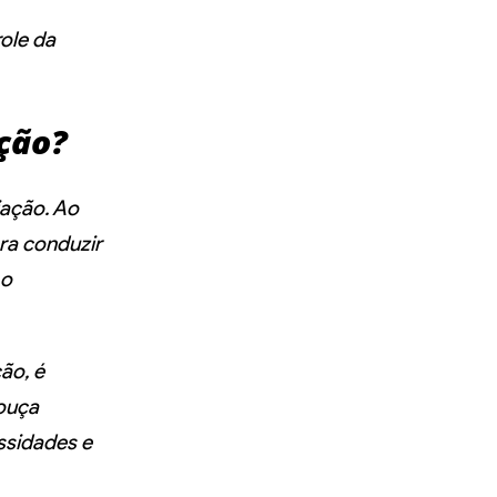
ole da
ção?
ação. Ao
ara conduzir
 o
ão, é
 ouça
ssidades e