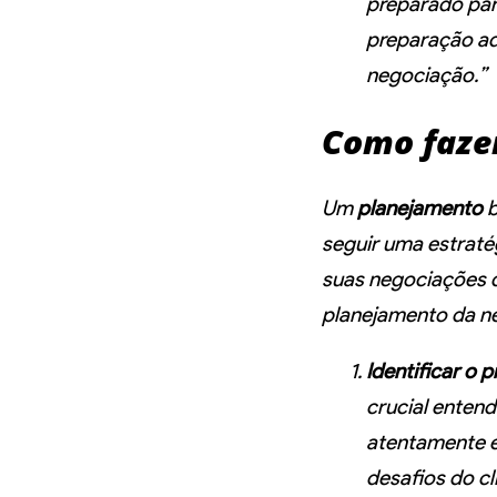
preparado par
preparação ad
negociação.”
Como faze
Um
planejamento
b
seguir uma estratég
suas negociações d
planejamento da n
Identificar o 
crucial entend
atentamente e 
desafios do cl