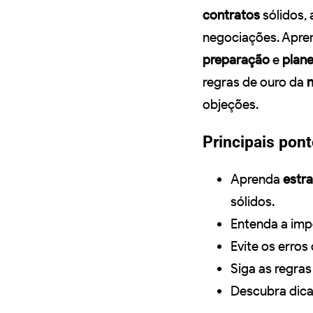
contratos
sólidos, 
negociações. Apren
preparação
e
plan
regras de ouro da
objeções.
Principais pont
Aprenda
estra
sólidos.
Entenda a imp
Evite os erro
Siga as regra
Descubra dica