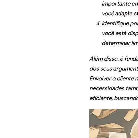
importante ent
você
adapte s
Identifique p
você está disp
determinar li
Além disso, é fund
dos seus argumento
Envolver o cliente
necessidades tamb
eficiente, buscan