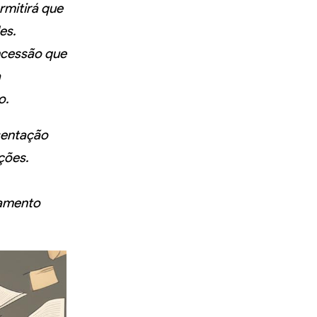
rmitirá que
es.
ncessão que
a
o.
esentação
ções.
hamento