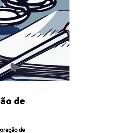
ção de
boração de