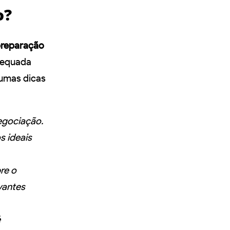
o?
reparação
dequada
gumas dicas
negociação.
s ideais
re o
vantes
é