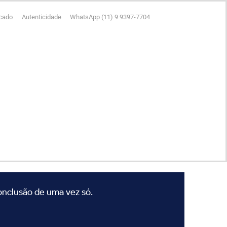
icado
Autenticidade
WhatsApp (11) 9 9397-7704
conclusão de uma vez só.