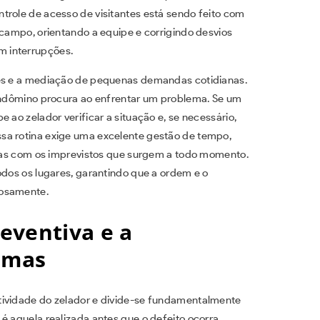
trole de acesso de visitantes está sendo feito com
 campo, orientando a equipe e corrigindo desvios
m interrupções.
res e a mediação de pequenas demandas cotidianas.
condômino procura ao enfrentar um problema. Se um
 ao zelador verificar a situação e, se necessário,
sa rotina exige uma excelente gestão de tempo,
jadas com os imprevistos que surgem a todo momento.
odos os lugares, garantindo que a ordem e o
iosamente.
eventiva e a
lemas
tividade do zelador e divide-se fundamentalmente
é aquela realizada antes que o defeito ocorra,