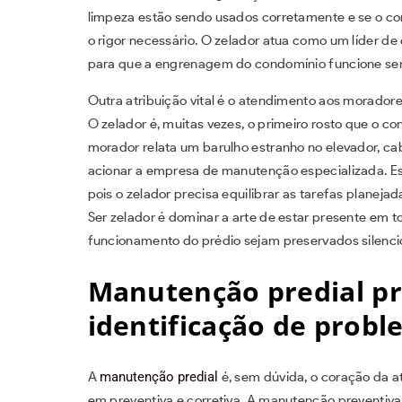
limpeza estão sendo usados corretamente e se o con
o rigor necessário. O zelador atua como um líder de
para que a engrenagem do condomínio funcione se
Outra atribuição vital é o atendimento aos morado
O zelador é, muitas vezes, o primeiro rosto que o 
morador relata um barulho estranho no elevador, cabe
acionar a empresa de manutenção especializada. Es
pois o zelador precisa equilibrar as tarefas plane
Ser zelador é dominar a arte de estar presente em t
funcionamento do prédio sejam preservados silenc
Manutenção predial pr
identificação de prob
A
manutenção predial
é, sem dúvida, o coração da a
em preventiva e corretiva. A manutenção preventiva 