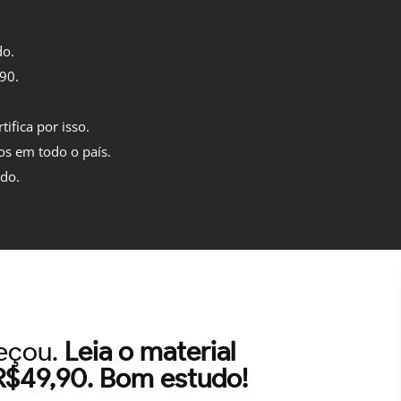
do.
,90.
tifica por isso.
os em todo o país.
ido.
meçou.
Leia o material
 R$49,90. Bom estudo!