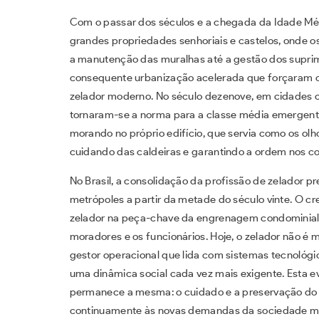
Com o passar dos séculos e a chegada da Idade Médi
grandes propriedades senhoriais e castelos, onde o
a manutenção das muralhas até a gestão dos suprimen
consequente urbanização acelerada que forçaram o
zelador moderno. No século dezenove, em cidades c
tornaram-se a norma para a classe média emergente.
morando no próprio edifício, que servia como os olh
cuidando das caldeiras e garantindo a ordem nos co
No Brasil, a consolidação da profissão de zelador 
metrópoles a partir da metade do século vinte. O c
zelador na peça-chave da engrenagem condominial, s
moradores e os funcionários. Hoje, o zelador não é
gestor operacional que lida com sistemas tecnológ
uma dinâmica social cada vez mais exigente. Esta 
permanece a mesma: o cuidado e a preservação do
continuamente às novas demandas da sociedade m