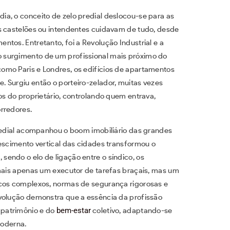
a, o conceito de zelo predial deslocou-se para as
s castelões ou intendentes cuidavam de tudo, desde
tos. Entretanto, foi a Revolução Industrial e a
 surgimento de um profissional mais próximo do
omo Paris e Londres, os edifícios de apartamentos
 Surgiu então o porteiro-zelador, muitas vezes
os do proprietário, controlando quem entrava,
rredores.
predial acompanhou o boom imobiliário das grandes
rescimento vertical das cidades transformou o
endo o elo de ligação entre o síndico, os
 mais apenas um executor de tarefas braçais, mas um
icos complexos, normas de segurança rigorosas e
evolução demonstra que a essência da profissão
 patrimônio e do
bem-estar
coletivo, adaptando-se
oderna.