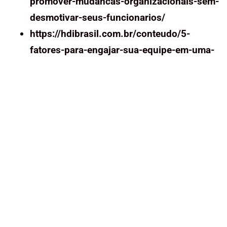
promover-mudancas-organizacionais-sem-
desmotivar-seus-funcionarios/
https://hdibrasil.com.br/conteudo/5-
fatores-para-engajar-sua-equipe-em-uma-
mudanca
https://blog.zeev.it/gestao-de-mudancas-
organizacionais/
Ver mais Posts no Blog
Conheça todos os nossos cursos
Anterior
A importância da comunicação efetiva durante
períodos de mudança