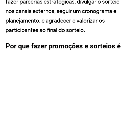
fazer parcerias estratégicas, divulgar o sorteio
nos canais externos, seguir um cronograma e
planejamento, e agradecer e valorizar os
participantes ao final do sorteio.
Por que fazer promoções e sorteios é
uma estratégia eficaz para aumentar o
engajamento do público?
Fazer promoções e sorteios é uma estratégia
eficaz para aumentar o engajamento do público
porque atrai e fideliza clientes, aumenta a
visibilidade da marca, promove produtos e
serviços, leva tráfego para o site e melhora o
engajamento nas redes sociais.