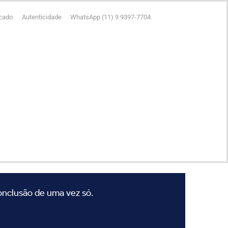
icado
Autenticidade
WhatsApp (11) 9 9397-7704
conclusão de uma vez só.