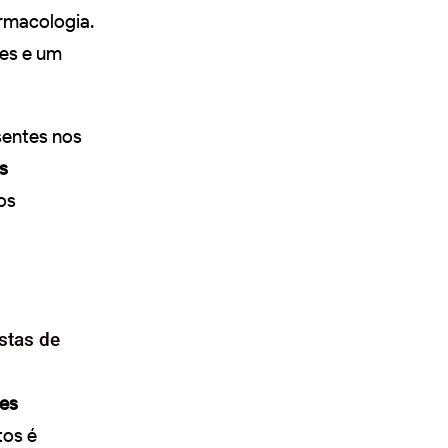
rmacologia.
tes e um
sentes nos
s
os
stas de
es
os é