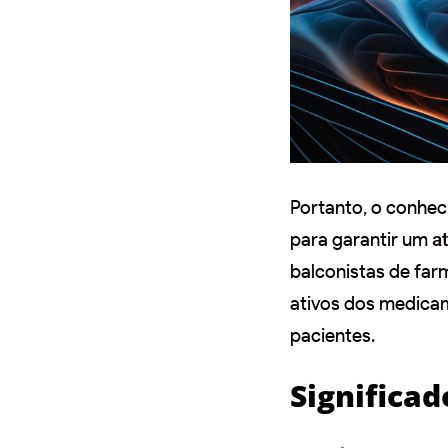
Portanto, o conhec
para garantir um
a
balconistas de far
ativos dos medicam
pacientes.
Significad