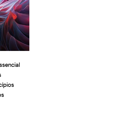
ssencial
s
cípios
os