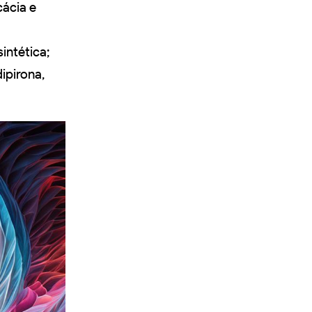
cácia e
intética;
ipirona,