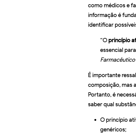
como médicos e far
informação é funda
identificar possív
“O
princípio a
essencial para
Farmacêutico
É importante ressa
composição, mas ap
Portanto, é necess
saber qual substân
O princípio a
genéricos;