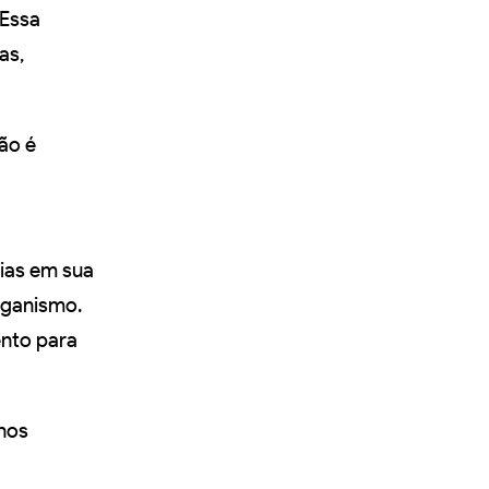
 Essa
as,
ão é
ias em sua
rganismo.
nto para
 nos