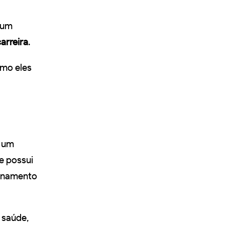
 um
arreira
.
omo eles
 um
e possui
ionamento
 saúde,