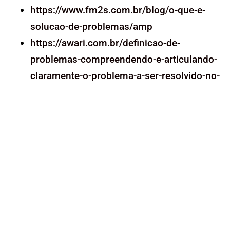
https://www.fm2s.com.br/blog/o-que-e-
solucao-de-problemas/amp
https://awari.com.br/definicao-de-
problemas-compreendendo-e-articulando-
claramente-o-problema-a-ser-resolvido-no-
processo-de-design/
https://awari.com.br/definicao-de-
problema-identificando-e-articulando-
claramente-o-problema-que-o-design-deve-
resolver/?
utm_source=blog&utm_campaign=projeto
blog&utm_medium=Definição de
Problema: Identificando e articulando
claramente o problema que o design deve