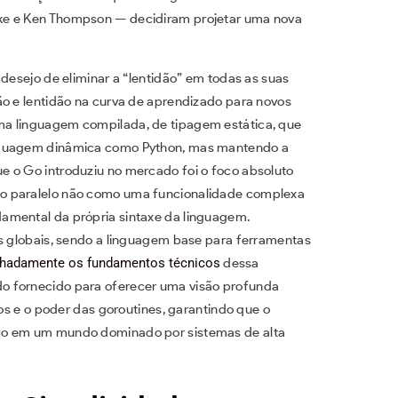
ke e Ken Thompson — decidiram projetar uma nova
 desejo de eliminar a “lentidão” em todas as suas
ão e lentidão na curva de aprendizado para novos
ma linguagem compilada, de tipagem estática, que
inguagem dinâmica como Python, mas mantendo a
e o Go introduziu no mercado foi o foco absoluto
o paralelo não como uma funcionalidade complexa
amental da própria sintaxe da linguagem.
as globais, sendo a linguagem base para ferramentas
alhadamente os fundamentos técnicos
dessa
o fornecido para oferecer uma visão profunda
dos e o poder das goroutines, garantindo que o
mo em um mundo dominado por sistemas de alta