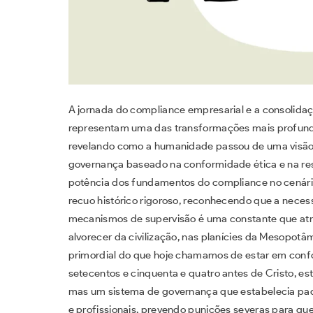
A jornada do compliance empresarial e a consolida
representam uma das transformações mais profunda
revelando como a humanidade passou de uma visão p
governança baseado na conformidade ética e na re
potência dos fundamentos do compliance no cenári
recuo histórico rigoroso, reconhecendo que a neces
mecanismos de supervisão é uma constante que atr
alvorecer da civilização, nas planícies da Mesopot
primordial do que hoje chamamos de estar em con
setecentos e cinquenta e quatro antes de Cristo, est
mas um sistema de governança que estabelecia padrõ
e profissionais, prevendo punições severas para qu