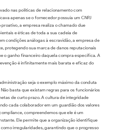
vado nas políticas de relacionamento com
ficava apenas se o fornecedor possuía um CNPJ
o proativo, a empresa realiza o chamado due
bientais e éticas de toda a sua cadeia de
 em condições análogas à escravidão, a empresa de
e, protegendo sua marca de danos reputacionais
ue o ganho financeiro daquela compra específica. A
revenção é infinitamente mais barata e eficaz do
a administração seja o exemplo máximo da conduta
 Não basta que existam regras para os funcionários
metas de curto prazo. A cultura de integridade
mando cada colaborador em um guardião dos valores
compliance, compreendemos que ele é um
stante. Ele permite que a organização identifique
 como irregularidades, garantindo que o progresso