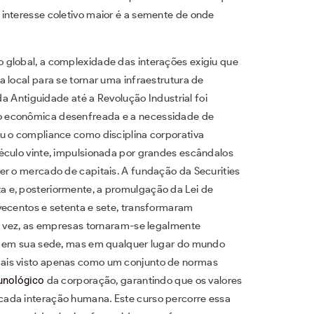
interesse coletivo maior é a semente de onde
 global, a complexidade das interações exigiu que
 local para se tornar uma infraestrutura de
da Antiguidade até a Revolução Industrial foi
o econômica desenfreada e a necessidade de
u o compliance como disciplina corporativa
éculo vinte, impulsionada por grandes escândalos
er o mercado de capitais. A fundação da Securities
 e, posteriormente, a promulgação da Lei de
vecentos e setenta e sete, transformaram
ra vez, as empresas tornaram-se legalmente
as em sua sede, mas em qualquer lugar do mundo
ais visto apenas como um conjunto de normas
unológico
da corporação, garantindo que os valores
cada interação humana. Este curso percorre essa