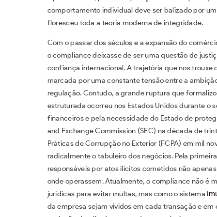
comportamento individual deve ser balizado por um 
floresceu toda a teoria moderna de integridade.
Com o passar dos séculos e a expansão do comércio
o compliance deixasse de ser uma questão de justiça
confiança internacional. A trajetória que nos trouxe 
marcada por uma constante tensão entre a ambiçã
regulação. Contudo, a grande ruptura que formalizo
estruturada ocorreu nos Estados Unidos durante o s
financeiros e pela necessidade do Estado de proteg
and Exchange Commission (SEC) na década de trinta
Práticas de Corrupção no Exterior (FCPA) em mil no
radicalmente o tabuleiro dos negócios. Pela primei
responsáveis por atos ilícitos cometidos não apen
onde operassem. Atualmente, o compliance não é m
jurídicas para evitar multas, mas como o sistema
im
da empresa sejam vividos em cada transação e em 