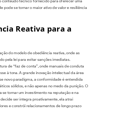
o conteúdo técnico fornecido para oferecer uma
 pode se tornar o maior ativo de valor e resiliência
cia Reativa para a
ção do modelo de obediência reativa, onde as
 pela lei para evitar sanções imediatas.
ultura de “faz de conta”, onde manuais de conduta
e à tona. A grande inovação intelectual da área
esse novo paradigma, a conformidade é entendida
ticos sólidos, e não apenas no medo da punição. O
a se tornar um investimento na reputação e na
cide ser íntegra proativamente, ela atrai
dores e constrói relacionamentos de longo prazo