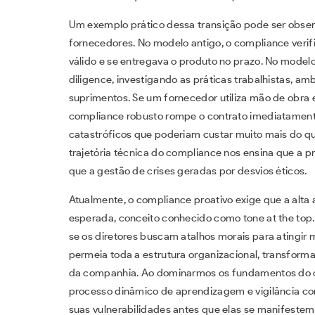
Um exemplo prático dessa transição pode ser obser
fornecedores. No modelo antigo, o compliance veri
válido e se entregava o produto no prazo. No model
diligence, investigando as práticas trabalhistas, am
suprimentos. Se um fornecedor utiliza mão de obra
compliance robusto rompe o contrato imediatament
catastróficos que poderiam custar muito mais do q
trajetória técnica do compliance nos ensina que a p
que a gestão de crises geradas por desvios éticos.
Atualmente, o compliance proativo exige que a alt
esperada, conceito conhecido como tone at the top.
se os diretores buscam atalhos morais para atingir 
permeia toda a estrutura organizacional, transfor
da companhia. Ao dominarmos os fundamentos do 
processo dinâmico de aprendizagem e vigilância con
suas vulnerabilidades antes que elas se manifestem