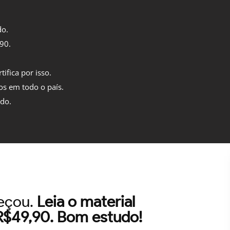
do.
,90.
tifica por isso.
os em todo o país.
ido.
meçou.
Leia o material
 R$49,90. Bom estudo!