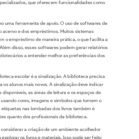
specializados, que oferecem funcionalidades como
o uma ferramenta de apoio. O uso de softwares de
do acervo e dos empréstimos. Muitos sistemas
am o empréstimo de maneira prática, o que facilita a
 Além disso, esses softwares podem gerar relatórios
ibliotecários a entender melhor as preferências dos
.
teca escolar é a sinalização. A biblioteca precisa
a os alunos mais novos. A sinalização deve indicar
s disponíveis, as áreas de leitura e os espaços de
e, usando cores, imagens e símbolos que tornem o
 etiquetas nas lombadas dos livros também é
tes quanto dos profissionais da biblioteca.
e considerar a criação de um ambiente acolhedor
explorar os livros e materiais. Isso pode ser feito