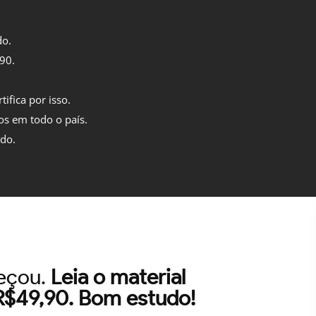
do.
,90.
tifica por isso.
os em todo o país.
ido.
meçou.
Leia o material
 R$49,90. Bom estudo!