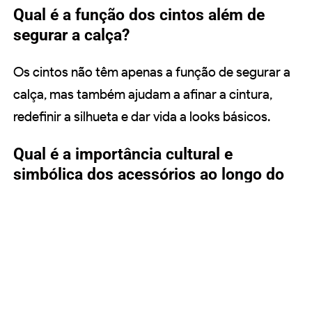
Qual é a função dos cintos além de
segurar a calça?
Os cintos não têm apenas a função de segurar a
calça, mas também ajudam a afinar a cintura,
redefinir a silhueta e dar vida a looks básicos.
Qual é a importância cultural e
simbólica dos acessórios ao longo do
tempo?
Os acessórios têm uma longa história e
desempenham um papel importante em várias
culturas e
povos
ao redor do mundo. Eles
acrescentam uma história ao look, referências