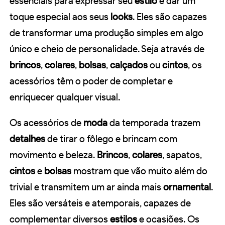
essenciais para expressar seu
estilo
e dar um
toque especial aos seus
looks
. Eles são capazes
de transformar uma produção simples em algo
único e cheio de personalidade. Seja através de
brincos
,
colares
,
bolsas
,
calçados
ou
cintos
, os
acessórios têm o poder de completar e
enriquecer qualquer visual.
Os acessórios de
moda
da temporada trazem
detalhes
de tirar o fôlego e brincam com
movimento e beleza.
Brincos
,
colares
, sapatos,
cintos
e
bolsas
mostram que vão muito além do
trivial e transmitem um ar ainda mais
ornamental
.
Eles são versáteis e atemporais, capazes de
complementar diversos
estilos
e ocasiões. Os