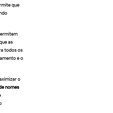
ermite que
ando
permitem
 que as
ra todos os
jamento e o
aximizar o
 de nomes
o
o