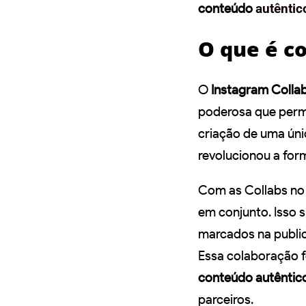
conteúdo
autêntic
O que é c
O
Instagram Colla
poderosa que perm
criação de uma úni
revolucionou a f
Com as Collabs no 
em conjunto. Isso 
marcados na public
Essa colaboração f
conteúdo autêntic
parceiros.