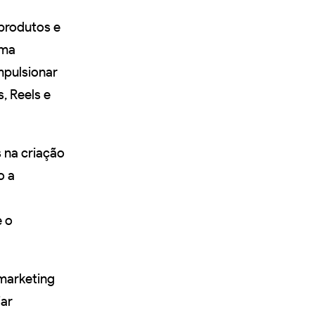
 produtos e
uma
mpulsionar
, Reels e
 na criação
o a
e o
 marketing
iar