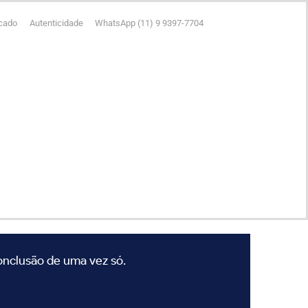
icado
Autenticidade
WhatsApp (11) 9 9397-7704
conclusão de uma vez só.