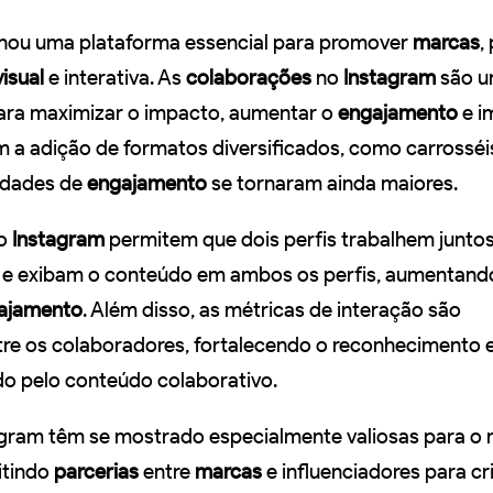
nou uma plataforma essencial para promover
marcas
,
visual
e interativa. As
colaborações
no
Instagram
são 
para maximizar o impacto, aumentar o
engajamento
e i
m a adição de formatos diversificados, como carrosséis
lidades de
engajamento
se tornaram ainda maiores.
o
Instagram
permitem que dois perfis trabalhem juntos
 e exibam o conteúdo em ambos os perfis, aumentand
ajamento
. Além disso, as métricas de interação são
re os colaboradores, fortalecendo o reconhecimento 
o pelo conteúdo colaborativo.
agram têm se mostrado especialmente valiosas para o
itindo
parcerias
entre
marcas
e influenciadores para cr