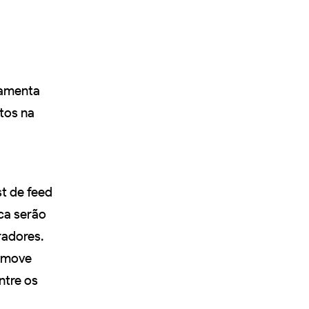
ramenta
tos na
st de feed
ca serão
radores.
romove
ntre os