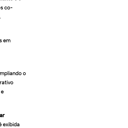
s co-
.
es em
ampliando o
rativo
 e
ar
é exibida