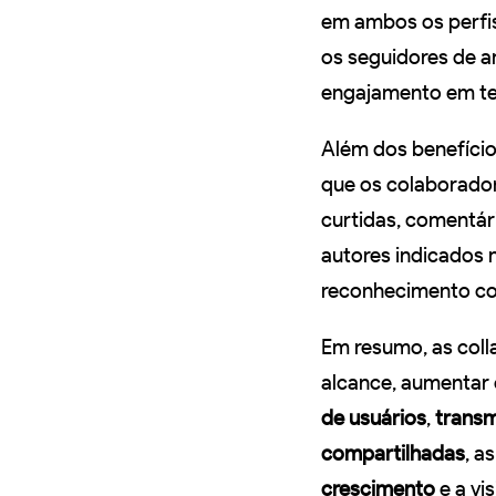
em ambos os perfis 
os seguidores de a
engajamento em te
Além dos benefíci
que os colaborador
curtidas, comentár
autores indicados 
reconhecimento co
Em resumo, as coll
alcance, aumentar 
de usuários
,
transm
compartilhadas
, a
crescimento
e a vi