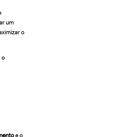
o
ar um
aximizar o
 o
mento
e o