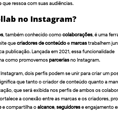
o
que ressoa com suas audiências.
ollab no Instagram?
bs
, também conhecido como
colaborações
, é uma fer
ite que
criadores de conteúdo
e
marcas
trabalhem jun
ca publicação. Lançada em 2021, essa funcionalidade
orma como promovemos
parcerias
no Instagram.
Instagram, dois perfis podem se unir para criar um po
significa que tanto o criador de conteúdo quanto a mar
ação, que será exibida nos perfis de ambos os colabo
ortalece a conexão entre as marcas e os criadores, p
o
e compartilha o
alcance
,
seguidores
e engajamento e