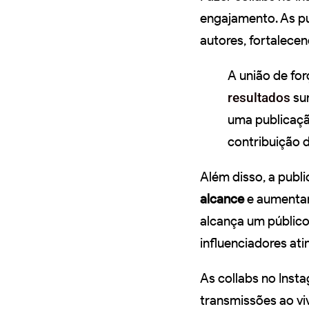
engajamento. As p
autores, fortalece
A união de for
resultados
sur
uma publicação
contribuição 
Além disso, a publ
alcance
e aumentand
alcança um público
influenciadores at
As collabs no Ins
transmissões ao vi