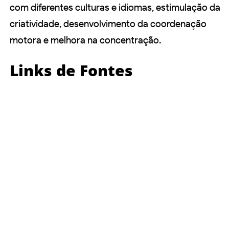
com diferentes culturas e idiomas, estimulação da
criatividade, desenvolvimento da coordenação
motora e melhora na concentração.
Links de Fontes
https://www.kumon.com.br/blog/musica-
na-educacao-infantil/
https://blog.redebatista.edu.br/beneficios-
da-musica/
https://www.dombosco.com.br/noticias/4-
beneficios-da-musica-para-o-
desenvolvimento-infantil.html