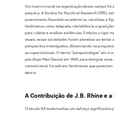
Um marco crucial na organização desse campo foi 
psíquica. A Society for Psychical Research (SPR), 
proeminente. Reunindo acadêmicos, cientistas e fig
fenômenos como telepatia, clarividência e apariçõe
para coletar e analisar evidências. Embora o rigor
atuais, essas sociedades foram pioneiras ao tenta
perspectiva investigativa, distanciando-se progres
ou supersticiosas. O termo “parapsicologia” em si s
psicólogo Max Dessoir em 1889, para designar esse 
convencional, focado em fenômenos que pareciam e
época.
A Contribuição de J.B. Rhine e 
O século XX testemunhou um esforço significativo p