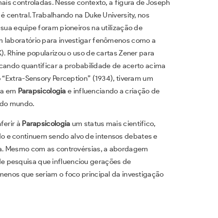
mais controladas. Nesse contexto, a figura de Joseph
é central. Trabalhando na Duke University, nos
 sua equipe foram pioneiros na utilização de
m laboratório para investigar fenômenos como a
K). Rhine popularizou o uso de cartas Zener para
uscando quantificar a probabilidade de acerto acima
o “Extra-Sensory Perception” (1934), tiveram um
sa em
Parapsicologia
e influenciando a criação de
s do mundo.
ferir à
Parapsicologia
um status mais científico,
o e continuem sendo alvo de intensos debates e
oxa. Mesmo com as controvérsias, a abordagem
e pesquisa que influenciou gerações de
menos que seriam o foco principal da investigação