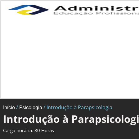
/
/ Introdução à Parapsicologia
Início
Psicologia
Introdução à Parapsicolog
Carga horária: 80 Horas