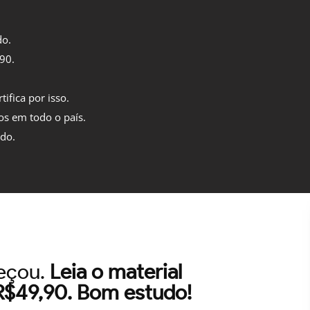
do.
,90.
tifica por isso.
os em todo o país.
ido.
meçou.
Leia o material
 R$49,90. Bom estudo!