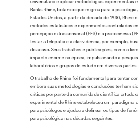
universitário e aplicar metodologias experimentais 
Banks Rhine, botânico que migrou para a psicologia, 
Estados Unidos, a partir da década de 1930, Rhine e
métodos estatísticos e experimentos controlados e
percepção extrassensorial (PES) e a psicocinesia (P
testar a telepatia e a clarividência, por exemplo, b
do acaso. Seus trabalhos e publicações, como o livr
impacto enorme na época, impulsionando a pesqui
laboratórios e grupos de estudo em diversas parte
O trabalho de Rhine foi fundamental para tentar con
embora suas metodologias e conclusões tenham sid
críticas por parte da comunidade científica ortod
experimental de Rhine estabeleceu um paradigma d
parapsicólogos e ajudou a delinear os tipos de fenô
parapsicológica nas décadas seguintes.