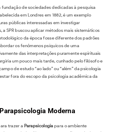
a fundação de sociedades dedicadas à pesquisa
estabelecida em Londres em 1882, é um exemplo
uras públicas interessadas em investigar
s, a SPR buscou aplicar métodos mais sistemáticos
 metodológico da época fosse diferente dos padrões
r abordar os fenômenos psíquicos de uma
sivamente das interpretações puramente espirituais
urgiria um pouco mais tarde, cunhado pelo filósofo e
campo de estudo “ao lado” ou “além” da psicologia
star fora do escopo da psicologia acadêmica da
a Parapsicologia Moderna
ara trazer a
Parapsicologia
para o ambiente