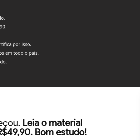
do.
,90.
tifica por isso.
os em todo o país.
ido.
meçou.
Leia o material
 R$49,90. Bom estudo!