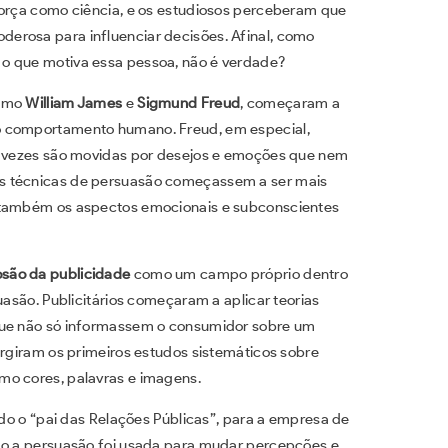
força como ciência, e os estudiosos perceberam que
erosa para influenciar decisões. Afinal, como
o que motiva essa pessoa, não é verdade?
como
William James
e
Sigmund Freud
, começaram a
o comportamento humano. Freud, em especial,
as vezes são movidas por desejos e emoções que nem
s técnicas de persuasão começassem a ser mais
s também os aspectos emocionais e subconscientes
osão da publicidade
como um campo próprio dentro
uasão. Publicitários começaram a aplicar teorias
 que não só informassem o consumidor sobre um
urgiram os primeiros estudos sistemáticos sobre
mo cores, palavras e imagens.
do o “pai das Relações Públicas”, para a empresa de
omo a persuasão foi usada para mudar percepções e