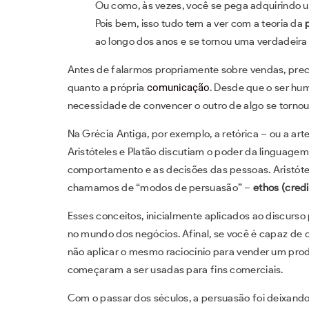
Ou como, às vezes, você se pega adquirindo 
Pois bem, isso tudo tem a ver com a teoria da
ao longo dos anos e se tornou uma verdadeir
Antes de falarmos propriamente sobre vendas, prec
quanto a própria
comunicação
. Desde que o ser hu
necessidade de convencer o outro de algo se tornou
Na Grécia Antiga, por exemplo, a retórica – ou a ar
Aristóteles e Platão discutiam o poder da linguagem
comportamento e as decisões das pessoas. Aristótele
chamamos de “modos de persuasão” –
ethos (credi
Esses conceitos, inicialmente aplicados ao discurso
no mundo dos negócios. Afinal, se você é capaz de 
não aplicar o mesmo raciocínio para vender um prod
começaram a ser usadas para fins comerciais.
Com o passar dos séculos, a persuasão foi deixand