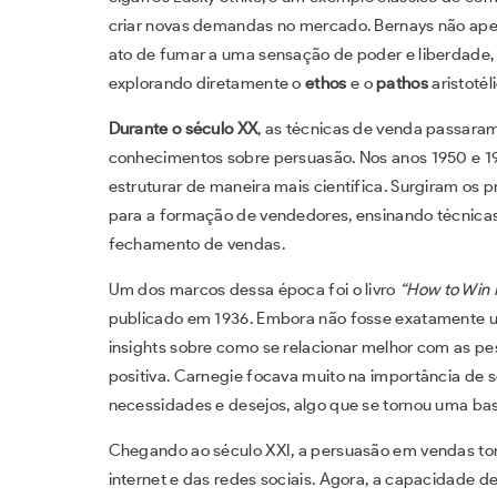
criar novas demandas no mercado. Bernays não ap
ato de fumar a uma sensação de poder e liberdade, 
explorando diretamente o
ethos
e o
pathos
aristotél
Durante o século XX
, as técnicas de venda passara
conhecimentos sobre persuasão. Nos anos 1950 e 1
estruturar de maneira mais científica. Surgiram os p
para a formação de vendedores, ensinando técnicas
fechamento de vendas.
Um dos marcos dessa época foi o livro
“How to Win 
publicado em 1936. Embora não fosse exatamente um
insights sobre como se relacionar melhor com as pes
positiva. Carnegie focava muito na importância de s
necessidades e desejos, algo que se tornou uma bas
Chegando ao século XXI, a persuasão em vendas t
internet e das redes sociais. Agora, a capacidade de