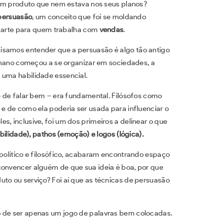
um produto que nem estava nos seus planos?
persuasão
, um conceito que foi se moldando
a arte para quem trabalha com
vendas
.
isamos entender que a persuasão é algo tão antigo
mano começou a se organizar em sociedades, a
 uma habilidade essencial.
te de falar bem – era fundamental. Filósofos como
 e de como ela poderia ser usada para influenciar o
s, inclusive, foi um dos primeiros a delinear o que
bilidade), pathos (emoção) e logos (lógica).
 político e filosófico, acabaram encontrando espaço
convencer alguém de que sua ideia é boa, por que
uto ou serviço? Foi aí que as técnicas de persuasão
o de ser apenas um jogo de palavras bem colocadas.