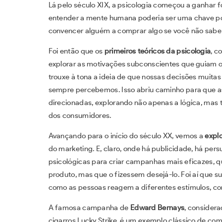
Lá pelo século XIX, a psicologia começou a ganhar 
entender a mente humana poderia ser uma chave pod
convencer alguém a comprar algo se você não sabe 
Foi então que os
primeiros teóricos da psicologia
, 
explorar as motivações subconscientes que guiam 
trouxe à tona a ideia de que nossas decisões muit
sempre percebemos. Isso abriu caminho para que a
direcionadas, explorando não apenas a lógica, ma
dos consumidores.
Avançando para o início do século XX, vemos a
expl
do marketing. E, claro, onde há publicidade, há pers
psicológicas para criar campanhas mais eficazes,
produto, mas que o fizessem desejá-lo. Foi aí que s
como as pessoas reagem a diferentes estímulos, co
A famosa campanha de
Edward Bernays
, considera
cigarros Lucky Strike, é um exemplo clássico de c