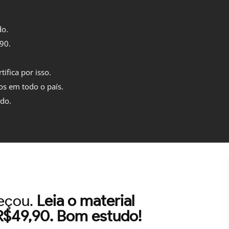
do.
,90.
tifica por isso.
os em todo o país.
ido.
meçou.
Leia o material
 R$49,90. Bom estudo!