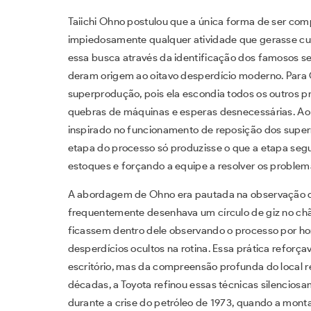
Taiichi Ohno postulou que a única forma de ser comp
impiedosamente qualquer atividade que gerasse cust
essa busca através da identificação dos famosos se
deram origem ao oitavo desperdício moderno. Para 
superprodução, pois ela escondia todos os outros 
quebras de máquinas e esperas desnecessárias. Ao
inspirado no funcionamento de reposição dos supe
etapa do processo só produzisse o que a etapa segu
estoques e forçando a equipe a resolver os probl
A abordagem de Ohno era pautada na observação di
frequentemente desenhava um círculo de giz no chã
ficassem dentro dele observando o processo por ho
desperdícios ocultos na rotina. Essa prática reforça
escritório, mas da compreensão profunda do local r
décadas, a Toyota refinou essas técnicas silencios
durante a crise do petróleo de 1973, quando a monta