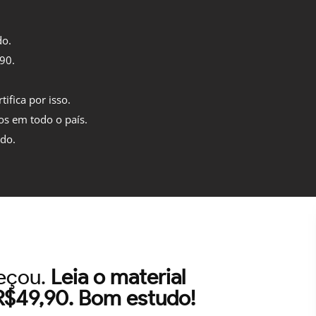
do.
,90.
tifica por isso.
os em todo o país.
ido.
meçou.
Leia o material
 R$49,90. Bom estudo!