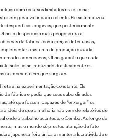
etitivo com recursos limitados era eliminar
o sem gerar valor para o cliente. Ele sistematizou
te desperdícios originais, que posteriormente
Ohno, o desperdício mais perigoso era a
problemas da fábrica, como peças defeituosas,
 implementar o sistema de produção puxada,
rmercados americanos, Ohno garantiu que cada
inte solicitasse, reduzindo drasticamente os
emas no momento em que surgiam.
reta e na experimentação constante. Ele
o da fábrica e pedia que seus subordinados
ras, até que fossem capazes de “enxergar” os
va a ideia de que a melhoria não vem de relatórios de
eal onde o trabalho acontece, o Gemba. Ao longo de
amente, mas o mundo só prestou atenção de fato
dora japonesa foi a única a manter a lucratividade e