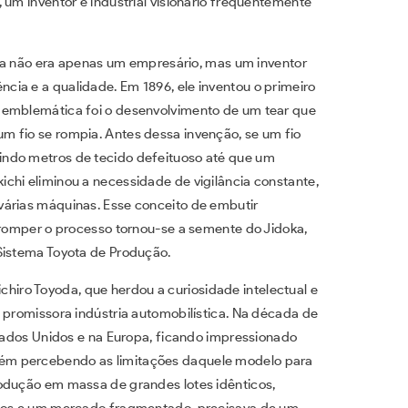
 um inventor e industrial visionário frequentemente
yoda não era apenas um empresário, mas um inventor
ia e a qualidade. Em 1896, ele inventou o primeiro
 emblemática foi o desenvolvimento de um tear que
m fio se rompia. Antes dessa invenção, se um fio
indo metros de tecido defeituoso até que um
chi eliminou a necessidade de vigilância constante,
várias máquinas. Esse conceito de embutir
erromper o processo tornou-se a semente do Jidoka,
Sistema Toyota de Produção.
iichiro Toyoda, que herdou a curiosidade intelectual e
 promissora indústria automobilística. Na década de
stados Unidos e na Europa, ficando impressionado
ém percebendo as limitações daquele modelo para
rodução em massa de grandes lotes idênticos,
ados e um mercado fragmentado, precisava de um