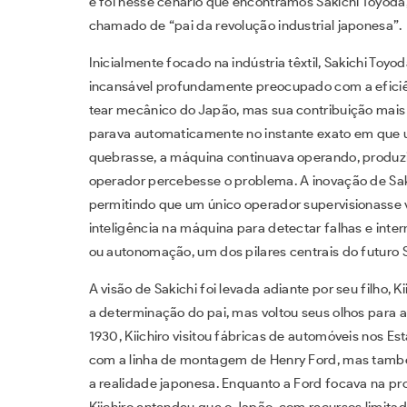
e foi nesse cenário que encontramos Sakichi Toyoda,
chamado de “pai da revolução industrial japonesa”.
Inicialmente focado na indústria têxtil, Sakichi To
incansável profundamente preocupado com a eficiênc
tear mecânico do Japão, mas sua contribuição mais
parava automaticamente no instante exato em que u
quebrasse, a máquina continuava operando, produz
operador percebesse o problema. A inovação de Saki
permitindo que um único operador supervisionasse 
inteligência na máquina para detectar falhas e int
ou autonomação, um dos pilares centrais do futuro 
A visão de Sakichi foi levada adiante por seu filho, K
a determinação do pai, mas voltou seus olhos para a
1930, Kiichiro visitou fábricas de automóveis nos E
com a linha de montagem de Henry Ford, mas tamb
a realidade japonesa. Enquanto a Ford focava na p
Kiichiro entendeu que o Japão, com recursos limit