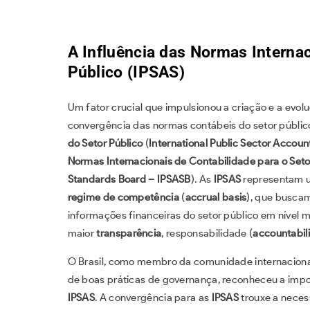
A Influência das Normas Internac
Público (IPSAS)
Um fator crucial que impulsionou a criação e a evo
convergência das normas contábeis do setor públi
do Setor Público
(
International Public Sector Accou
Normas Internacionais de Contabilidade para o Seto
Standards Board – IPSASB
). As
IPSAS
representam u
regime de competência
(
accrual basis
), que busca
informações financeiras do setor público em nível 
maior
transparência
, responsabilidade (
accountabili
O Brasil, como membro da comunidade internacional
de boas práticas de governança, reconheceu a impo
IPSAS
. A convergência para as
IPSAS
trouxe a neces