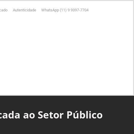
icado
Autenticidade
WhatsApp (11) 9 9397-7704
ada ao Setor Público