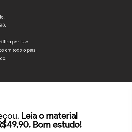
do.
,90.
tifica por isso.
os em todo o país.
ido.
meçou.
Leia o material
 R$49,90. Bom estudo!