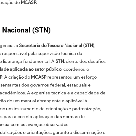
turação do
MCASP
.
o Nacional (STN)
gência, a
Secretaria do Tesouro Nacional
(
STN
),
e responsável pela supervisão técnica da
de liderança fundamental. A
STN
, ciente dos desafios
dade aplicada ao setor público
, coordenou o
P
. A criação do
MCASP
representou um esforço
esentantes dos governos federal, estaduais e
e acadêmicos. A expertise técnica e a capacidade de
ção de um manual abrangente e aplicável à
omo um instrumento de orientação e padronização,
s para a correta aplicação das normas de
ância com os avanços observados
ublicações e orientações, garante a disseminação e