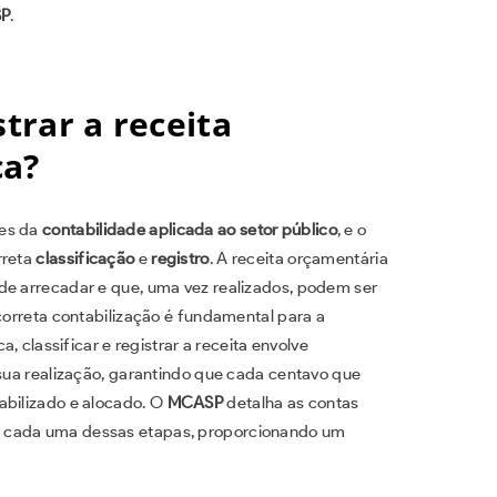
P
.
strar a receita
ca?
res da
contabilidade aplicada ao setor público
, e o
rreta
classificação
e
registro
. A receita orçamentária
de arrecadar e que, uma vez realizados, podem ser
 correta contabilização é fundamental para a
a, classificar e registrar a receita envolve
 sua realização, garantindo que cada centavo que
abilizado e alocado. O
MCASP
detalha as contas
m cada uma dessas etapas, proporcionando um