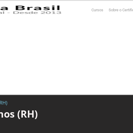
Cursos
Sobre o Certif
RH)
os (RH)