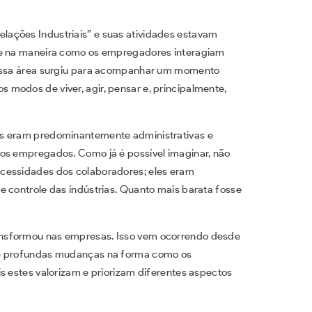
ações Industriais” e suas atividades estavam
s e na maneira como os empregadores interagiam
e essa área surgiu para acompanhar um momento
modos de viver, agir, pensar e, principalmente,
is eram predominantemente administrativas e
dos empregados. Como já é possível imaginar, não
ecessidades dos colaboradores; eles eram
e controle das indústrias. Quanto mais barata fosse
ansformou nas empresas. Isso vem ocorrendo desde
xe profundas mudanças na forma como os
s estes valorizam e priorizam diferentes aspectos