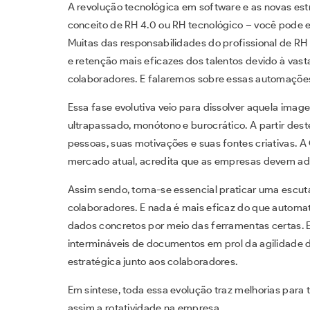
A revolução tecnológica em software e as novas est
conceito de RH 4.0 ou RH tecnológico – você pode es
Muitas das responsabilidades do profissional de R
e retenção mais eficazes dos talentos devido à vas
colaboradores. E falaremos sobre essas automações
Essa fase evolutiva veio para dissolver aquela i
ultrapassado, monótono e burocrático. A partir dest
pessoas, suas motivações e suas fontes criativas. A 
mercado atual, acredita que as empresas devem adap
Assim sendo, torna-se essencial praticar uma escuta
colaboradores. E nada é mais eficaz do que automa
dados concretos por meio das ferramentas certas. 
intermináveis de documentos em prol da agilidade
estratégica junto aos colaboradores.
Em síntese, toda essa evolução traz melhorias para 
assim a rotatividade na empresa.