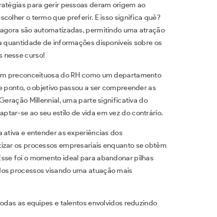
ratégias para gerir pessoas deram origem ao
colher o termo que preferir. E isso significa quê?
H agora são automatizadas, permitindo uma atração
ta quantidade de informações disponíveis sobre os
 nesse curso!
magem preconceituosa do RH como um departamento
e ponto, o objetivo passou a ser compreender as
Geração Millennial, uma parte significativa do
tar-se ao seu estilo de vida em vez do contrário.
 ativa e entender as experiências dos
tizar os processos empresariais enquanto se obtêm
Esse foi o momento ideal para abandonar pilhas
 dos processos visando uma atuação mais
todas as equipes e talentos envolvidos reduzindo