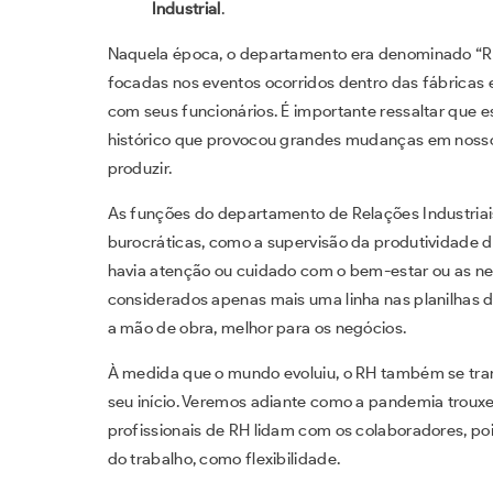
Industrial
.
Naquela época, o departamento era denominado “Rel
focadas nos eventos ocorridos dentro das fábrica
com seus funcionários. É importante ressaltar qu
histórico que provocou grandes mudanças em nossos 
produzir.
As funções do departamento de Relações Industria
burocráticas, como a supervisão da produtividade 
havia atenção ou cuidado com o bem-estar ou as n
considerados apenas mais uma linha nas planilhas d
a mão de obra, melhor para os negócios.
À medida que o mundo evoluiu, o RH também se tr
seu início. Veremos adiante como a pandemia trou
profissionais de RH lidam com os colaboradores, poi
do trabalho, como flexibilidade.