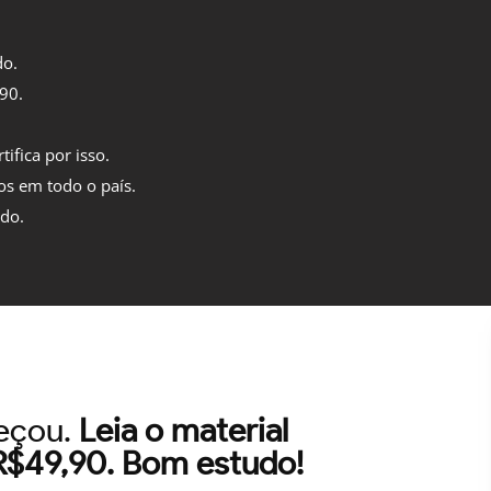
do.
,90.
tifica por isso.
os em todo o país.
ido.
meçou.
Leia o material
 R$49,90. Bom estudo!