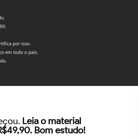
do.
,90.
tifica por isso.
os em todo o país.
ido.
meçou.
Leia o material
 R$49,90. Bom estudo!