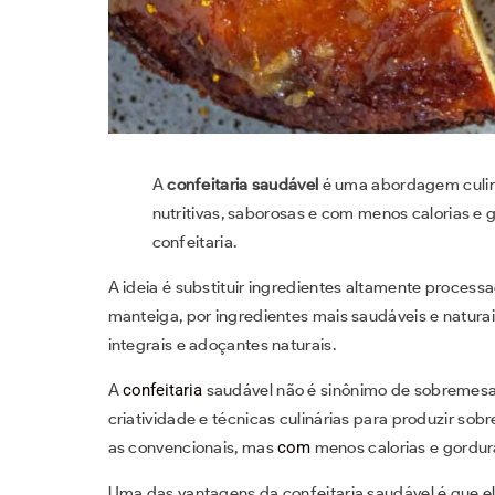
A
confeitaria saudável
é uma abordagem culin
nutritivas, saborosas e com menos calorias e
confeitaria.
A ideia é substituir ingredientes altamente process
manteiga, por ingredientes mais saudáveis e naturai
integrais e adoçantes naturais.
A
confeitaria
saudável não é sinônimo de sobremesas 
criatividade e técnicas culinárias para produzir so
as convencionais, mas
com
menos calorias e gordur
Uma das vantagens da confeitaria saudável é que el