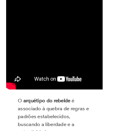
O
arquétipo do rebelde
é
associado à quebra de regras e
padrões estabelecidos,
buscando a liberdade e a